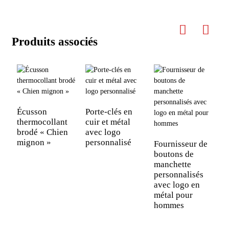
Produits associés
Écusson
Porte-clés en
P
thermocollant
cuir et métal
g
brodé « Chien
avec logo
a
mignon »
personnalisé
m
Fournisseur de
boutons de
manchette
personnalisés
avec logo en
métal pour
hommes