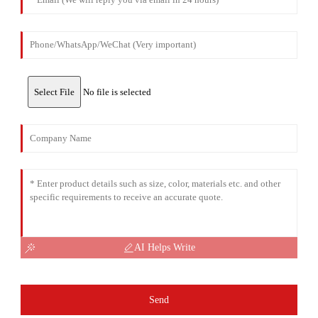
Select File
No file is selected
AI Helps Write
Send