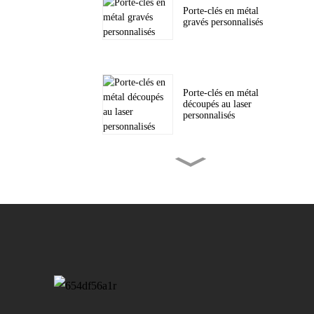
Porte-clés en métal
gravés personnalisés
Porte-clés en métal
découpés au laser
personnalisés
Pièces de monnaie en
métal gravées sur
mesure
Écussons tissés
personnalisés pour
chapeaux et autres...