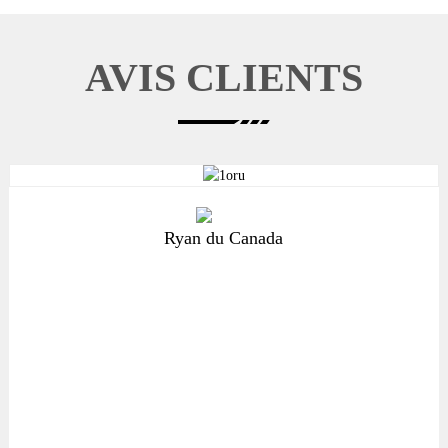
AVIS CLIENTS
Ryan du Canada
Cette entreprise se présente comme le fournisseur numéro 1 de badges
sur Alibaba, et elle a tenu ses promesses : nos badges n'ont jamais été
aussi beaux, le plaquage est uniforme, chaque badge était emballé dans
du papier bulle protecteur (un détail appréciable), la commande était
complète et Claire nous a contactés le lendemain pour s'assurer que nous
étions bien informés de l'expédition. Un grand merci au personnel de
l'usine HAPPY GIFT !
Le commerce est essentiel à ces entreprises ; il existe un mythe selon