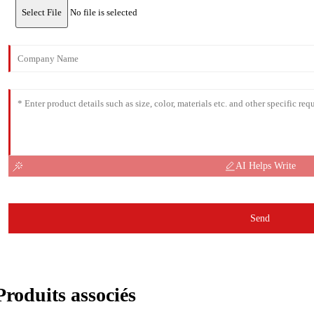
Select File
No file is selected
AI Helps Write
Send
Produits associés