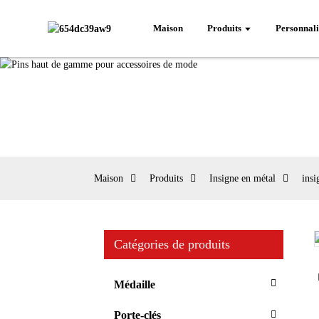
Maison
Produits
Personnali
Maison
Produits
Insigne en métal
insi
Catégories de produits
Loading...
Loading...
Médaille
Porte-clés