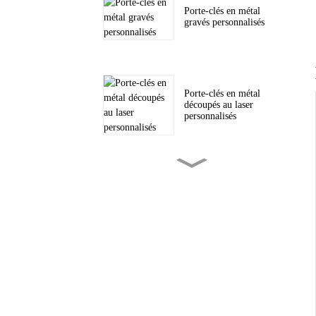
Porte-clés en métal
gravés personnalisés
Porte-clés en métal
découpés au laser
personnalisés
Pièces de monnaie en
métal gravées sur
mesure
Écussons tissés
personnalisés pour
chapeaux et autres...