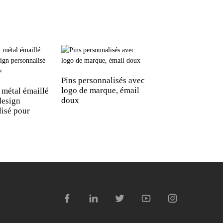
Pins personnalisés avec
logo de marque, émail
 métal émaillé
Insignes de pays r
doux
design
faible quantité
lisé pour
minimale de comm
(usine)