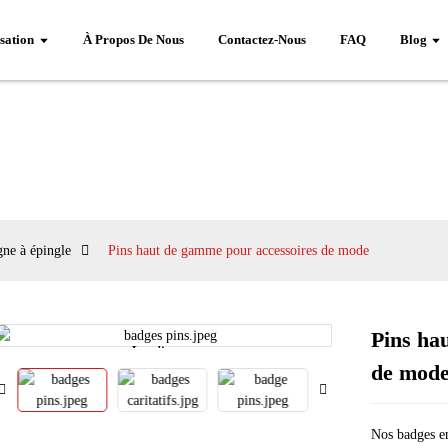
sation
À Propos De Nous
Contactez-Nous
FAQ
Blog
gne à épingle
Pins haut de gamme pour accessoires de mode
Pins ha
Loading...
Loading...
de mod
Nos badges e