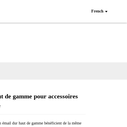
French
ut de gamme pour accessoires
Loading...
Loading...
Loading...
Loading...
e
n émail dur haut de gamme bénéficient de la même