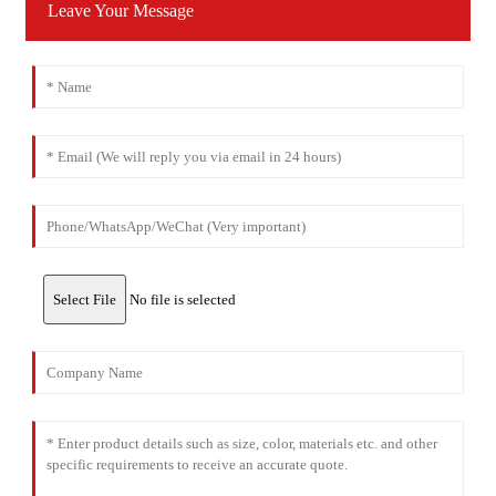
Leave Your Message
Select File
No file is selected