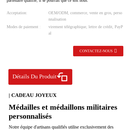
partenaire qualifié, il se pourrait que ce soit nous.
Acceptation:
OEM/ODM, commerce, vente en gros, perso
nnalisation
Modes de paiement :
virement télégraphique, lettre de crédit, PayP
al
CONTACTEZ-NOUS
Détails Du Produit
| CADEAU JOYEUX
Médailles et médaillons militaires
personnalisés
Notre équipe d'artisans qualifiés utilise exclusivement des