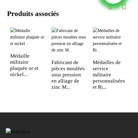
Produits associés
Médaille
militaire
Fabricant de
Médailles de
M
plaquée or et
pièces moulées
service
r
nickel...
sous pression
militaire
m
en alliage de
personnalisées
t
zinc M...
et Ri...
b