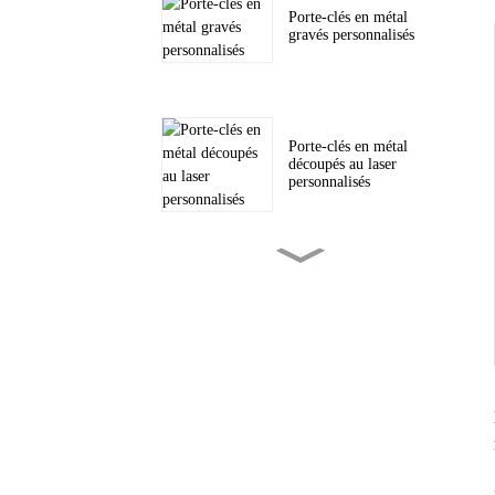
Porte-clés en métal
gravés personnalisés
Porte-clés en métal
découpés au laser
personnalisés
Pièces de monnaie en
métal gravées sur
mesure
Écussons tissés
personnalisés pour
chapeaux et autres...