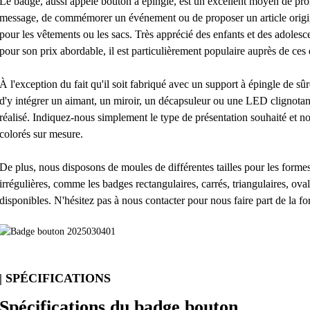
Le badge, aussi appelé bouton à épingle, est un excellent moyen de 
message, de commémorer un événement ou de proposer un article origina
pour les vêtements ou les sacs. Très apprécié des enfants et des adolesce
pour son prix abordable, il est particulièrement populaire auprès de ces 
À l'exception du fait qu'il soit fabriqué avec un support à épingle de sûr
d'y intégrer un aimant, un miroir, un décapsuleur ou une LED clignotan
réalisé. Indiquez-nous simplement le type de présentation souhaité et 
colorés sur mesure.
De plus, nous disposons de moules de différentes tailles pour les for
irrégulières, comme les badges rectangulaires, carrés, triangulaires, ov
disponibles. N'hésitez pas à nous contacter pour nous faire part de la for
| SPÉCIFICATIONS
Spécifications du badge bouton