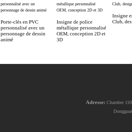
Insigne e
Club, de
Porte-clés en PVC
Insigne de police
personnalisé avec un
métallique personnalisé
personnage de dessin
OEM, conception 2D et
animé
3D
Adresse:
Chambre 1106, 
Dongguan,