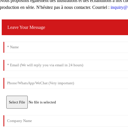
Nous proposons également des illustrations et des échantillons à nos cli
production en série. N'hésitez pas à nous contacter. Courriel :
inquiry@
Leave Your Message
Select File
No file is selected