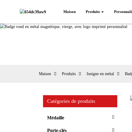
Maison
Produits
Personnali
Maison
Produits
Insigne en métal
Bad
Catégories de produits
Loading...
Loading...
Médaille
Porte-clés