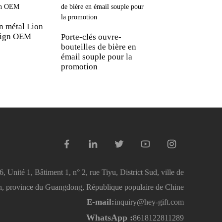
Idées de porte-clés
n métal Lion
tissu
sign OEM
Porte-clés ouvre-
bouteilles de bière en
émail souple pour la
promotion
Unité 1, Bâtiment 1, n° 2, rue Tiyu, District Sud, ville de
 province du Guangdong, République populaire de Chine
E-mail:
inquiry@hey-gift.com
WhatsApp :
8618122811289