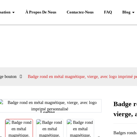
sation
À Propos De Nous
Contactez-Nous
FAQ
Blog
ge bouton
Badge rond en métal magnétique, vierge, avec logo imprimé pe
Badge r
Loading...
Loading...
vierge,
Badges ronds