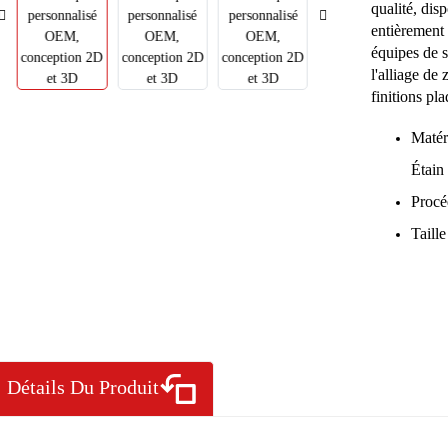
qualité, dis
entièrement 
équipes de s
l'alliage de
finitions pl
Matéri
Étain
Procé
Taill
Détails Du Produit