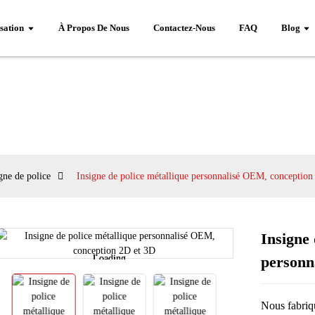
sation
À Propos De Nous
Contactez-Nous
FAQ
Blog
gne de police
Insigne de police métallique personnalisé OEM, conception
Insigne 
Loading...
Loading...
personn
Nous fabriq