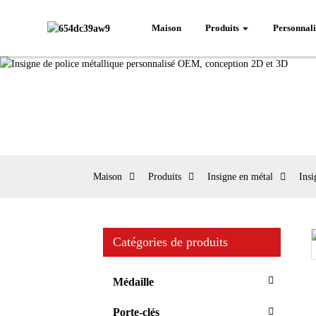
Maison
Produits
Personnali
Maison
Produits
Insigne en métal
Insi
Catégories de produits
Loading...
Loading...
Médaille
Porte-clés