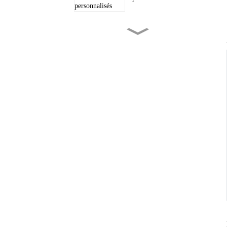
Pièces de monnaie en
métal gravées sur
mesure
Écussons tissés
personnalisés pour
chapeaux et autres...
Vêtements à épaulettes