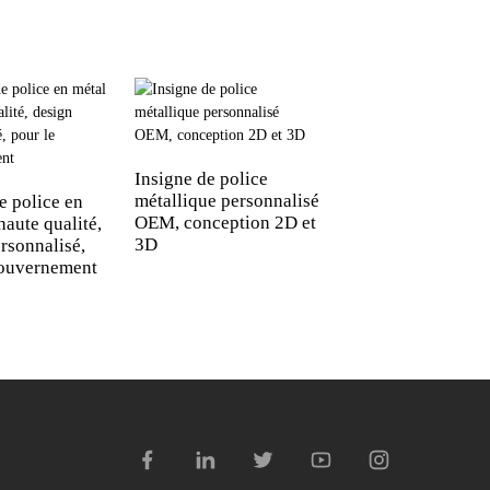
Insigne de police
Bouton militaire e
métallique personnalisé
bronze de haute qu
e police en
OEM, conception 2D et
pour uniforme de
haute qualité,
3D
police militaire
rsonnalisé,
gouvernement