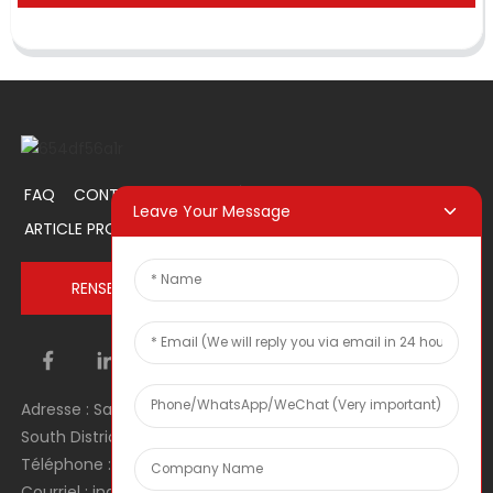
FAQ
CONTACTEZ-NOUS
À PROPOS DE NOUS
Leave Your Message
ARTICLE PROMOTIONNEL
RENSEIGNEZ-VOUS MAINTENANT
Adresse : Salle 1106, Unité 1, Bâtiment 1, No. 2, Tiyu Road,
South District, Dongguan city, Guangdong Province, RPC
Téléphone : 0086 0769-22900190
Courriel : inquiry@hey-gift.com