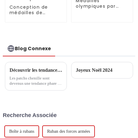
Médailles
olympiques par
Conception de
pays et par sport
médailles de
production pour
événements
sportifs
Blog Connexe
Découvrir les tendances et les étapes d'achat essentielles des patchs chenille en 2025
Joyeux Noël 2024
Les patchs chenille sont
devenus une tendance phare de
l'année 2025 dans un monde de
la mode et de l'artisanat en
constante évolution. Ils ont
déjà séduit
Recherche Associée
Boîte à rubans
Ruban des forces armées