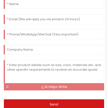
AI Helps Write
Send