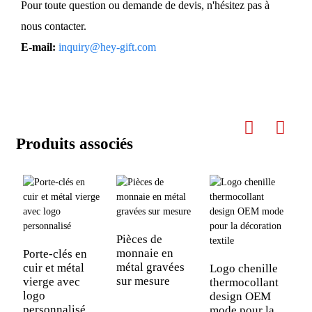
Pour toute question ou demande de devis, n'hésitez pas à
nous contacter.
E-mail:
inquiry@hey-gift.com
Produits associés
Pièces de
monnaie en
Porte-clés en
P
métal gravées
cuir et métal
p
Logo chenille
sur mesure
vierge avec
a
thermocollant
logo
m
design OEM
personnalisé
d
mode pour la