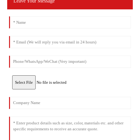
Leave Your Message
Select File
No file is selected