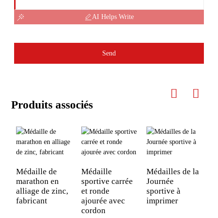
AI Helps Write
Send
Produits associés
Médaille de
Médaille
Médailles de la
M
marathon en
sportive carrée
Journée
r
alliage de zinc,
et ronde
sportive à
J
fabricant
ajourée avec
imprimer
s
cordon