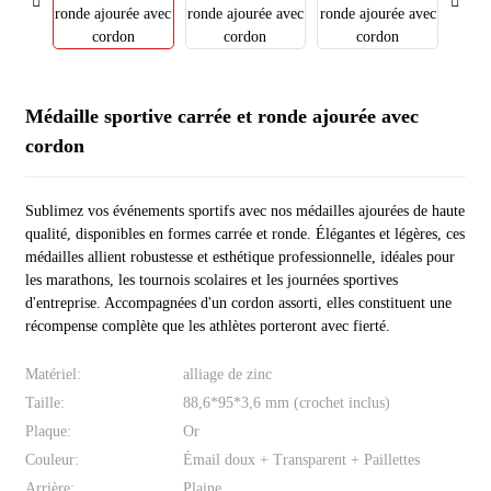
Médaille sportive carrée et ronde ajourée avec
cordon
Sublimez vos événements sportifs avec nos médailles ajourées de haute
qualité, disponibles en formes carrée et ronde. Élégantes et légères, ces
médailles allient robustesse et esthétique professionnelle, idéales pour
les marathons, les tournois scolaires et les journées sportives
d'entreprise. Accompagnées d'un cordon assorti, elles constituent une
récompense complète que les athlètes porteront avec fierté.
Matériel:
alliage de zinc
Taille:
88,6*95*3,6 mm (crochet inclus)
Plaque:
Or
Couleur:
Émail doux + Transparent + Paillettes
Arrière:
Plaine