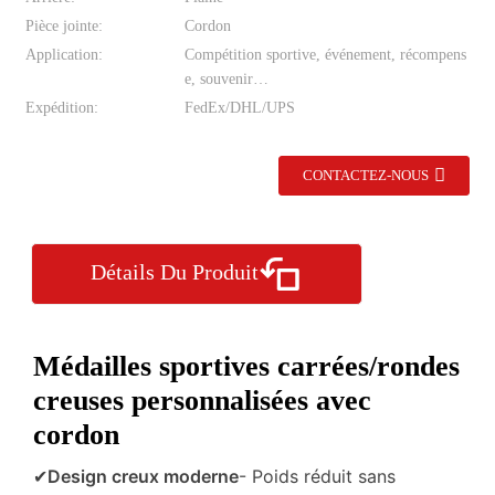
Pièce jointe:
Cordon
Application:
Compétition sportive, événement, récompens
e, souvenir…
Expédition:
FedEx/DHL/UPS
CONTACTEZ-NOUS
Détails Du Produit
Médailles sportives carrées/rondes
creuses personnalisées avec
cordon
✔
Design creux moderne
- Poids réduit sans