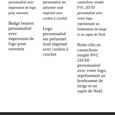
M
c
Badge bouton
b
personnalisé
Logo
b
avec
personnalisé
d
impression de
sur polyester
logo pour
tissé imprimé
Porte-clés en
souvenir
avec cordon à
caoutchouc
crochet
souple PVC
2D/3D
personnalisé
avec votre logo,
représentant un
bonhomme de
neige et un
sapin de Noël.