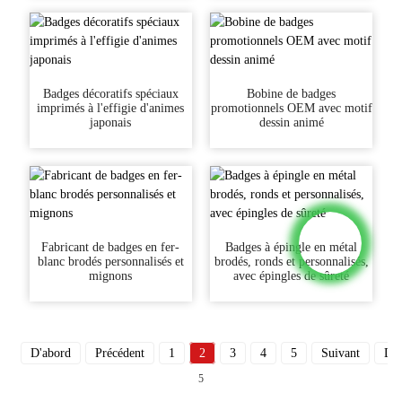
Badges décoratifs spéciaux
Bobine de badges
imprimés à l'effigie d'animes
promotionnels OEM avec motif
japonais
dessin animé
Fabricant de badges en fer-
Badges à épingle en métal
blanc brodés personnalisés et
brodés, ronds et personnalisés,
mignons
avec épingles de sûreté
D'abord
Précédent
1
2
3
4
5
Suivant
Der
5