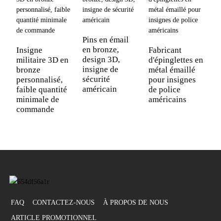
Pins en émail
I
en bronze,
c
Insigne
Fabricant
design 3D,
m
militaire 3D en
d'épinglettes en
insigne de
c
bronze
métal émaillé
sécurité
s
personnalisé,
pour insignes
américain
faible quantité
de police
minimale de
américains
commande
FAQ
CONTACTEZ-NOUS
À PROPOS DE NOUS
ARTICLE PROMOTIONNEL