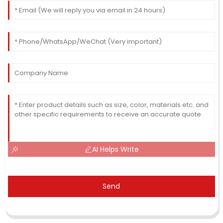
AI Helps Write
Send