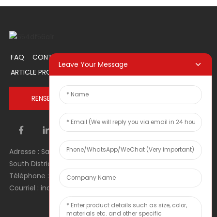
FAQ
CONTACTEZ-NOUS
À PROPOS DE NOUS
Leave Your Message
ARTICLE PROMOTIONNEL
RENSEIGNEZ-VOUS MAINTENANT
Adresse : Salle 1106, Unité 1, Bâtiment 1, No. 2, Tiyu Road,
South District, Dongguan city, Guangdong Province, RPC
Téléphone : 0086 0769-22900190
Courriel : inquiry@hey-gift.com