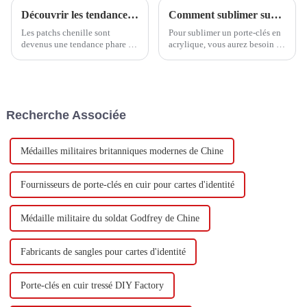
Découvrir les tendances et les étapes d'achat essentielles des patchs chenille en 2025
Comment sublimer sur des porte-clés en acrylique
Les patchs chenille sont
Pour sublimer un porte-clés en
devenus une tendance phare de
acrylique, vous aurez besoin du
l'année 2025 dans un monde de
matériel et de l'équipement
la mode et de l'artisanat en
suivants :
constante évolution. Ils ont
déjà séduit
Recherche Associée
Médailles militaires britanniques modernes de Chine
Fournisseurs de porte-clés en cuir pour cartes d'identité
Médaille militaire du soldat Godfrey de Chine
Fabricants de sangles pour cartes d'identité
Porte-clés en cuir tressé DIY Factory