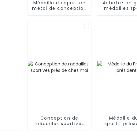
Médaille de sport en
Achetez en g
métal de conception
médailles sp
personnalisée OEM
avec des ru
médaill
Conception de
Médaille du
médailles sportives
sportif prési
près de chez moi