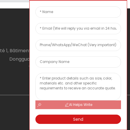
té 1, Bâtiment 1, No. 2, Tiyu Road, South District,
Dongguan city, Guangdong Province, RPC
Téléphone : 0086 0769-22900190
Courriel : inquiry@hey-gift.com
AI Helps Write
Send