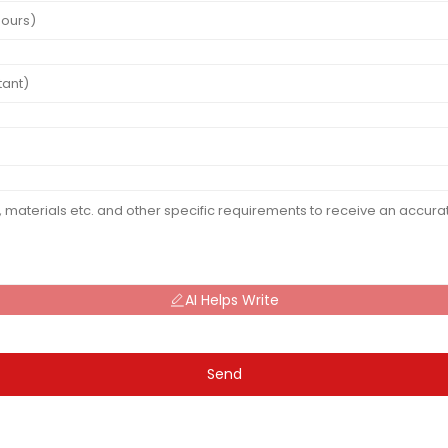
AI Helps Write
Send