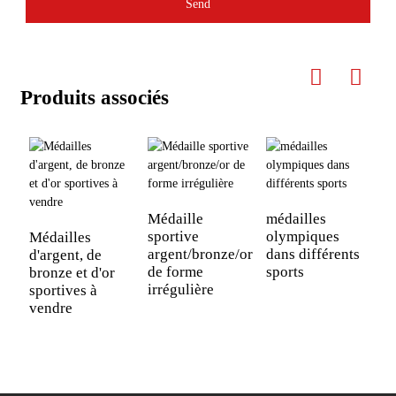
Send
Produits associés
Médaille
médailles
M
sportive
olympiques
r
Médailles
argent/bronze/or
dans différents
J
d'argent, de
de forme
sports
s
bronze et d'or
irrégulière
sportives à
vendre