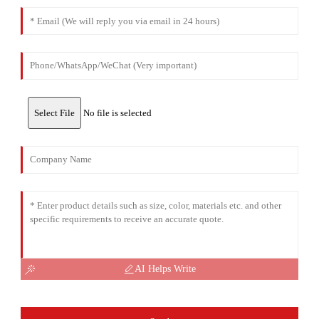
Select File
No file is selected
AI Helps Write