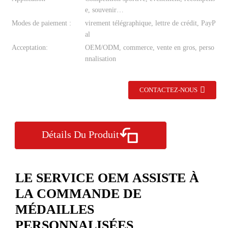
e, souvenir…
Modes de paiement :
virement télégraphique, lettre de crédit, PayP
al
Acceptation:
OEM/ODM, commerce, vente en gros, perso
nnalisation
CONTACTEZ-NOUS
Détails Du Produit
LE SERVICE OEM ASSISTE À
LA COMMANDE DE
MÉDAILLES
PERSONNALISÉES