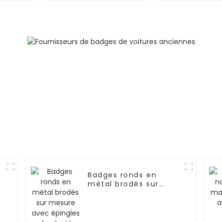
de comm
d'usin
Badges ronds en
métal brodés sur
mesure avec épingles
de sûreté