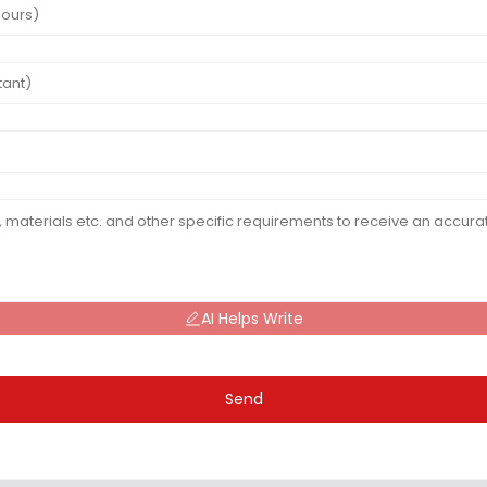
AI Helps Write
Send