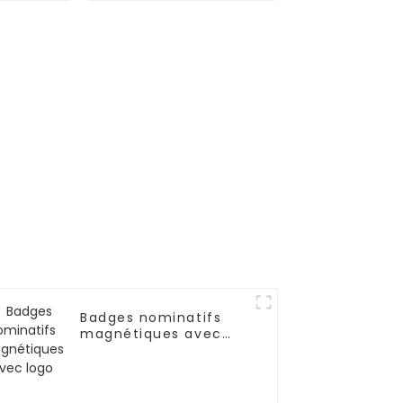
ande
en émail souple
e
Badges nominatifs
magnétiques avec
logo