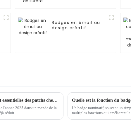
Badges en émail au
design créatif
Découvrir les tendances et les étapes d'achat essentielles des patchs chenille en 2025
Quelle est la fonction du badg
de l'année 2025 dans un monde de la
Un badge nominatif, souvent un simpl
éjà séduit
multiples fonctions qui améliorent la
le professionnalisme.