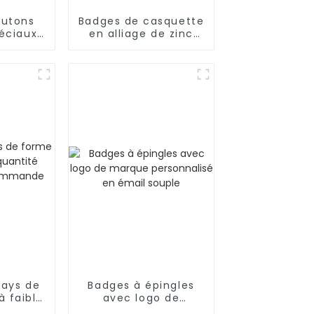
outons
Badges de casquette
éciaux
en alliage de zinc
ponais
sans coloration pour
oration
animaux
pays de
Badges à épingles
à faible
avec logo de
inimum
marque personnalisé