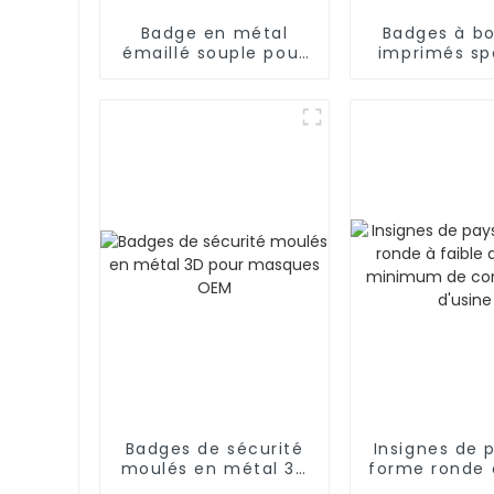
Badge en métal
Badges à b
émaillé souple pour
imprimés sp
voiture
d'anime ja
personnalisée
pour la déc
Badges de sécurité
Insignes de 
moulés en métal 3D
forme ronde 
pour masques OEM
quantité m