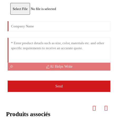
Select File
No file is selected
AI Helps Write
Send
Produits associés