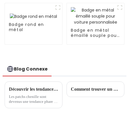
badges métalliques
uniques et
personnalisés
Badge rond en
métal
Badge en métal
émaillé souple pour
voiture
personnalisée
Blog Connexe
Découvrir les tendances et les étapes d'achat essentielles des patchs chenille en 2025
Comment trouver un bon fournisseur de patchs personnalisés ?
Les patchs chenille sont
devenus une tendance phare de
l'année 2025 dans un monde de
la mode et de l'artisanat en
constante évolution. Ils ont
déjà séduit