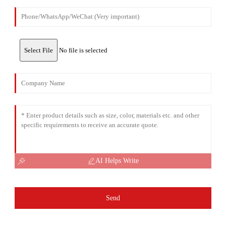
Select File
No file is selected
AI Helps Write
Send