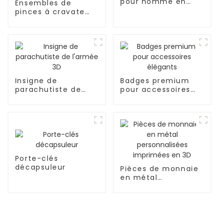
pour homme en
Ensembles de
métal émaillé
pinces à cravate
bronze OEM
pour hommes avec
badges métalliques
uniques et
personnalisés
Insigne de
Badges premium
parachutiste de
pour accessoires
l'armée 3D
élégants
Porte-clés
décapsuleur
Pièces de monnaie
en métal
personnalisées
imprimées en 3D