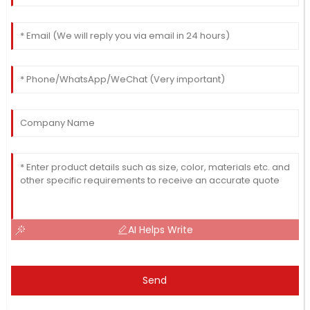
AI Helps Write
Send