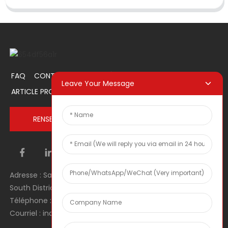
FAQ
CONTACTEZ-NOUS
À PROPOS DE NOUS
Leave Your Message
ARTICLE PROMOTIONNEL
RENSEIGNEZ-VOUS MAINTENANT
Adresse : Salle 1106, Unité 1, Bâtiment 1, No. 2, Tiyu Road,
South District, Dongguan city, Guangdong Province, RPC
Téléphone : 0086 0769-22900190
Courriel : inquiry@hey-gift.com