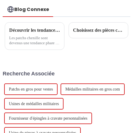
Blog Connexe
Découvrir les tendances et les étapes d'achat essentielles des patchs chenille en 2025
Choisissez des pièces commémoratives de mariage comme cadeaux
Les patchs chenille sont
devenus une tendance phare de
l'année 2025 dans un monde de
la mode et de l'artisanat en
constante évolution. Ils ont
déjà séduit
Recherche Associée
Patchs en gros pour vestes
Médailles militaires en gros.com
Usines de médailles militaires
Fournisseur d'épingles à cravate personnalisées
Usine de pinces à cravate personnalisées