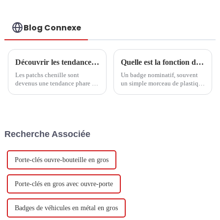
Blog Connexe
Découvrir les tendances et les étapes d'achat essentielles des patchs chenille en 2025
Quelle est la fonction du badge nominatif ?
Les patchs chenille sont
Un badge nominatif, souvent
devenus une tendance phare de
un simple morceau de plastique
l'année 2025 dans un monde de
ou de tissu, remplit de
la mode et de l'artisanat en
multiples fonctions qui
constante évolution. Ils ont
améliorent la communication,
déjà séduit
favorisent les relations et
favorisent le professionnalisme.
Recherche Associée
Porte-clés ouvre-bouteille en gros
Porte-clés en gros avec ouvre-porte
Badges de véhicules en métal en gros