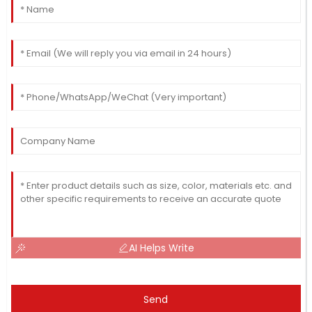
AI Helps Write
Send