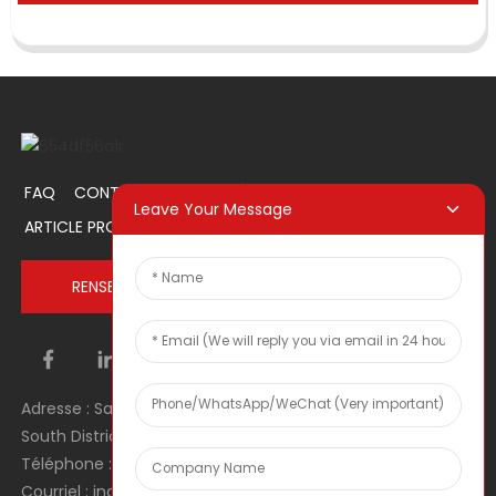
FAQ
CONTACTEZ-NOUS
À PROPOS DE NOUS
Leave Your Message
ARTICLE PROMOTIONNEL
RENSEIGNEZ-VOUS MAINTENANT
Adresse : Salle 1106, Unité 1, Bâtiment 1, No. 2, Tiyu Road,
South District, Dongguan city, Guangdong Province, RPC
Téléphone : 0086 0769-22900190
Courriel : inquiry@hey-gift.com