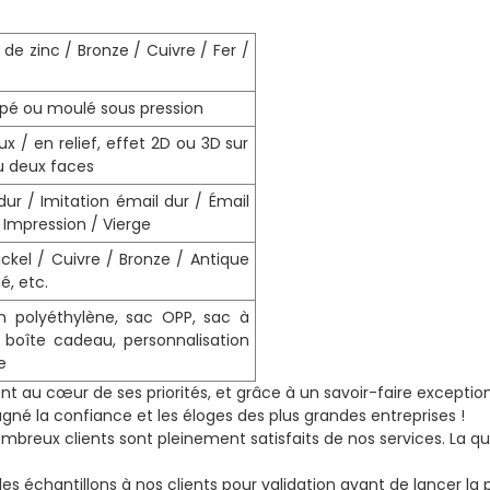
e de zinc / Bronze / Cuivre / Fer /
pé ou moulé sous pression
ux / en relief, effet 2D ou 3D sur
u deux faces
dur / Imitation émail dur / Émail
Impression / Vierge
ickel / Cuivre / Bronze / Antique
é, etc.
n polyéthylène, sac OPP, sac à
, boîte cadeau, personnalisation
e
nt au cœur de ses priorités, et grâce à un savoir-faire exceptio
gné la confiance et les éloges des plus grandes entreprises !
ombreux clients sont pleinement satisfaits de nos services. La qua
chantillons à nos clients pour validation avant de lancer la p