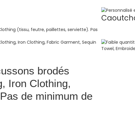
Caoutcho
cussons brodés
 Iron Clothing,
. Pas de minimum de