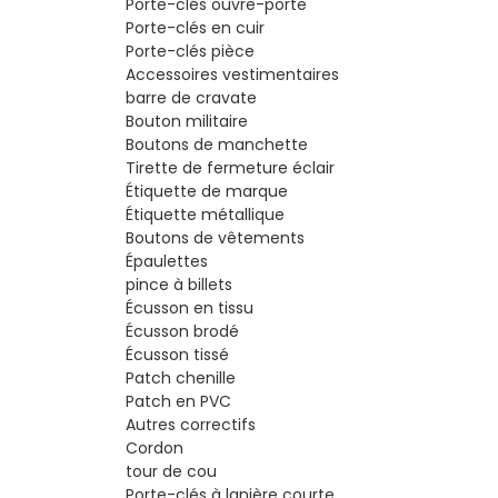
Porte-clés ouvre-porte
Porte-clés en cuir
Porte-clés pièce
Accessoires vestimentaires
barre de cravate
Bouton militaire
Boutons de manchette
Tirette de fermeture éclair
Étiquette de marque
Étiquette métallique
Boutons de vêtements
Épaulettes
pince à billets
Écusson en tissu
Écusson brodé
Écusson tissé
Patch chenille
Patch en PVC
Autres correctifs
Cordon
tour de cou
Porte-clés à lanière courte