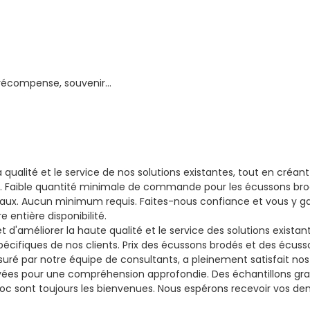
 récompense, souvenir…
la qualité et le service de nos solutions existantes, tout en cré
s. Faible quantité minimale de commande pour les écussons bro
ériaux. Aucun minimum requis. Faites-nous confiance et vous y g
 entière disponibilité.
 d'améliorer la haute qualité et le service des solutions exista
écifiques de nos clients.
Prix ​​des écussons brodés et des écus
suré par notre équipe de consultants, a pleinement satisfait nos
yées pour une compréhension approfondie. Des échantillons gratu
aroc sont toujours les bienvenues. Nous espérons recevoir vos d