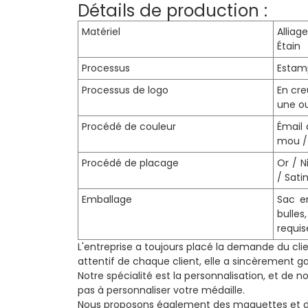
Détails de production :
Matériel
Alliag
Étain
Processus
Estam
Processus de logo
En cre
une o
Procédé de couleur
Émail 
mou / 
Procédé de placage
Or / N
/ Satin
Emballage
Sac e
bulles
requis
L'entreprise a toujours placé la demande du clie
attentif de chaque client, elle a sincèrement ga
Notre spécialité est la personnalisation, et de n
pas à personnaliser votre médaille.
Nous proposons également des maquettes et des é