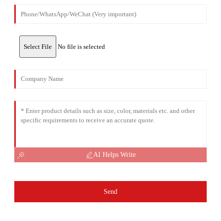
Select File
No file is selected
AI Helps Write
Send