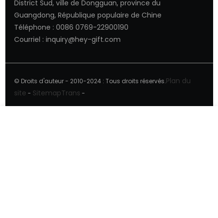
District Sud, ville de Dongguan, province du
Guangdong, République populaire de Chine
Téléphone : 0086 0769-22900190
Courriel : inquiry@hey-gift.com
Plan du
© Droits d'auteur - 2010-2024 : Tous droits réservés.
site
SitemapTrans
-
-