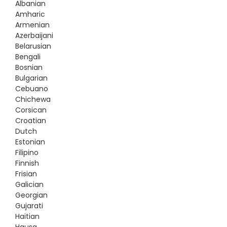
Albanian
Amharic
Armenian
Azerbaijani
Belarusian
Bengali
Bosnian
Bulgarian
Cebuano
Chichewa
Corsican
Croatian
Dutch
Estonian
Filipino
Finnish
Frisian
Galician
Georgian
Gujarati
Haitian