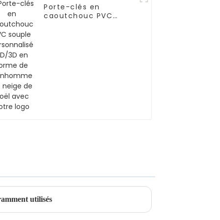
Porte-clés en
caoutchouc PVC
souple personnalisé
2D/3D en forme de
bonhomme de neige
de Noël avec votre
logo
ramment utilisés