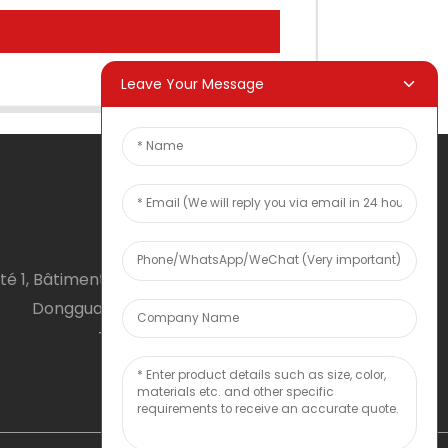
Leave Your Message
té 1, Bâtiment 1, No. 2, Tiyu Road, South District,
Dongguan city, Guangdong Province, RPC
Téléphone : 0086 0769-22900190
Courriel : inquiry@hey-gift.com