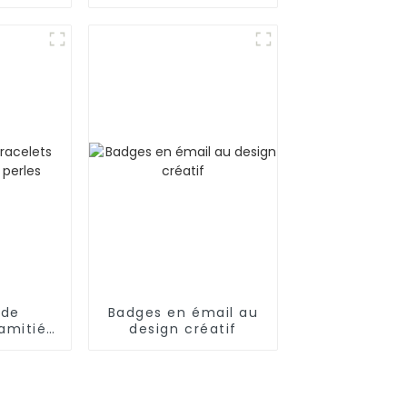
avec
émaillé bronze OEM
lliques
 et
isés
 de
Badges en émail au
amitié
design créatif
les