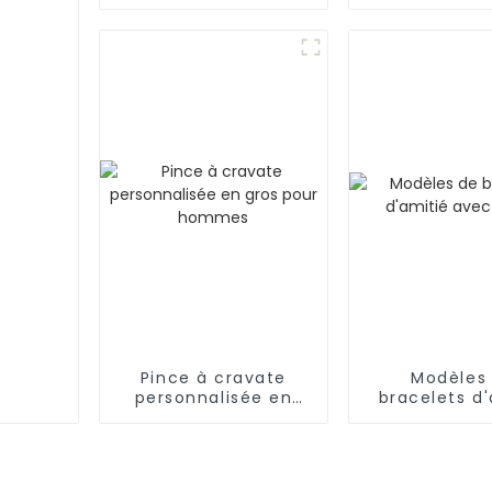
manchette et pinces
hommes 
à cravate de luxe en
badges méta
métal personnalisés
uniques
en usine
personnal
Pince à cravate
Modèles
personnalisée en
bracelets d'
gros pour hommes
avec per