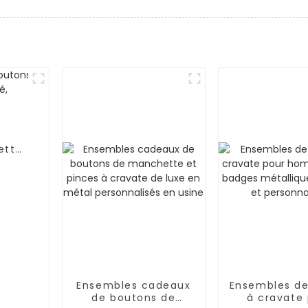
ette
sé,
ommes
Ensembles cadeaux
Ensembles de
de boutons de
à cravate