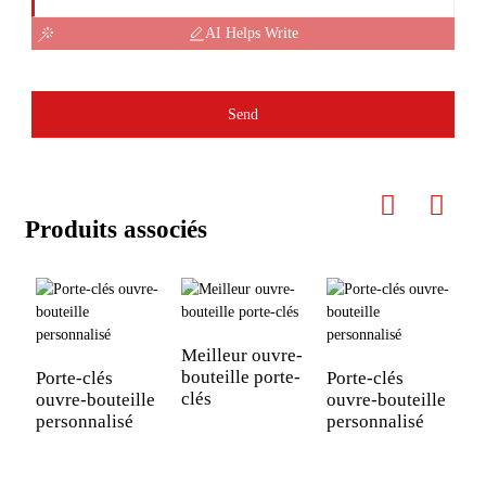
AI Helps Write
Send
Produits associés
Meilleur ouvre-
P
bouteille porte-
o
Porte-clés
Porte-clés
clés
ouvre-bouteille
ouvre-bouteille
personnalisé
personnalisé