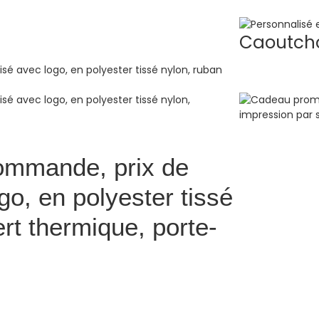
Caoutcho
ommande, prix de
o, en polyester tissé
rt thermique, porte-