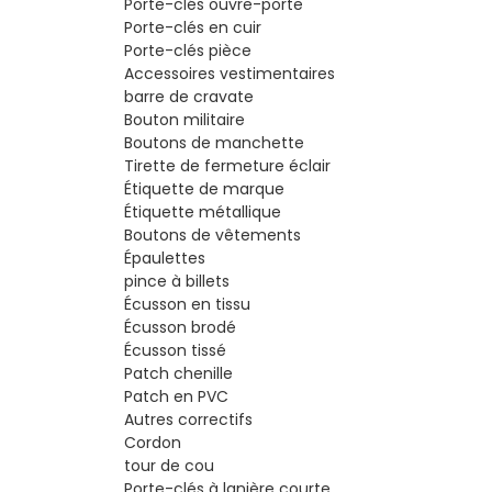
Porte-clés ouvre-porte
Porte-clés en cuir
Porte-clés pièce
Accessoires vestimentaires
barre de cravate
Bouton militaire
Boutons de manchette
Tirette de fermeture éclair
Étiquette de marque
Étiquette métallique
Boutons de vêtements
Épaulettes
pince à billets
Écusson en tissu
Écusson brodé
Écusson tissé
Patch chenille
Patch en PVC
Autres correctifs
Cordon
tour de cou
Porte-clés à lanière courte