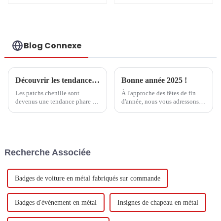
militaires de haute
qualité
Blog Connexe
Découvrir les tendances et les étapes d'achat essentielles des patchs chenille en 2025
Bonne année 2025 !
Les patchs chenille sont
À l'approche des fêtes de fin
devenus une tendance phare de
d'année, nous vous adressons,
l'année 2025 dans un monde de
ainsi qu'à tous vos proches, nos
la mode et de l'artisanat en
meilleurs vœux de bonheur, de
constante évolution. Ils ont
santé et de prospérité pour
déjà séduit
2025.
Recherche Associée
Badges de voiture en métal fabriqués sur commande
Badges d'événement en métal
Insignes de chapeau en métal