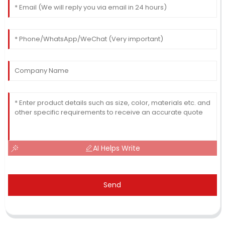
AI Helps Write
Send