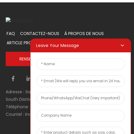
FAQ
CONTACTEZ-NOUS
À PROPOS DE NOUS
ARTICLE PROMOTIONNEL
Leave Your Message
RENSEIGNEZ-VOUS MAINTENANT
Adresse : Salle 1106, Unité 1, Bâtiment 1, No. 2, Tiyu Road,
South District, Dongguan city, Guangdong Province, RPC
Téléphone : 0086 0769-22900190
Courriel : inquiry@hey-gift.com