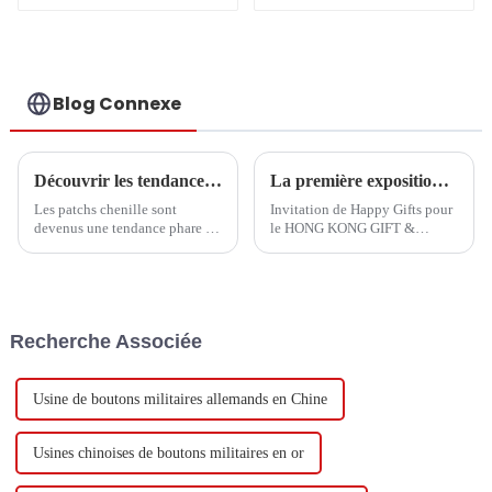
militaires de haute
qualité
Blog Connexe
Découvrir les tendances et les étapes d'achat essentielles des patchs chenille en 2025
La première exposition nationale de notre entreprise cette année a commencé !
Les patchs chenille sont
Invitation de Happy Gifts pour
devenus une tendance phare de
le HONG KONG GIFT &
l'année 2025 dans un monde de
PREMIUM FAIR 2024
la mode et de l'artisanat en
constante évolution. Ils ont
déjà séduit
Recherche Associée
Usine de boutons militaires allemands en Chine
Usines chinoises de boutons militaires en or