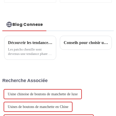
Blog Connexe
Découvrir les tendances et les étapes d'achat essentielles des patchs chenille en 2025
Conseils pour choisir une épinglette
Les patchs chenille sont
devenus une tendance phare de
l'année 2025 dans un monde de
la mode et de l'artisanat en
constante évolution. Ils ont
déjà séduit
Recherche Associée
Usine chinoise de boutons de manchette de luxe
Usines de boutons de manchette en Chine