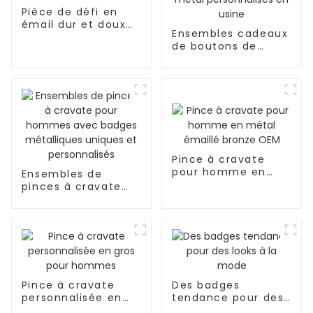
Pièce de défi en
émail dur et doux
Ensembles cadeaux
de haute qualité de
de boutons de
Chine
manchette et
pinces à cravate de
luxe en métal
personnalisés en
usine
Pince à cravate
pour homme en
Ensembles de
métal émaillé
pinces à cravate
bronze OEM
pour hommes avec
badges métalliques
uniques et
personnalisés
Pince à cravate
Des badges
personnalisée en
tendance pour des
gros pour hommes
looks à la mode