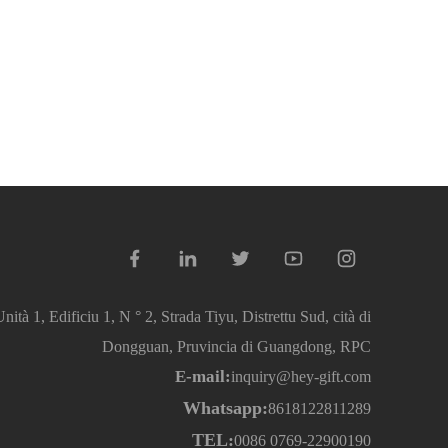
ità 1, Edificiu 1, N ° 2, Strada Tiyu, Distrettu Sud, cità di
Dongguan, Pruvincia di Guangdong, RPC
E-mail:
inquiry@hey-gift.com
Whatsapp:
8618122811289
TEL:
0086 0769-22900190