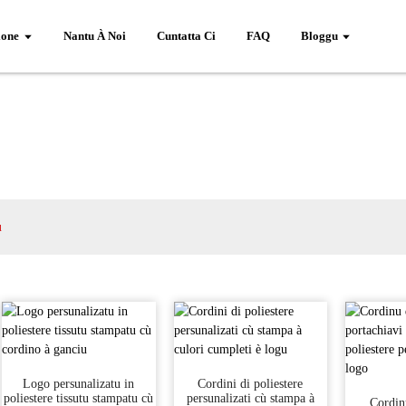
ione
Nantu À Noi
Cuntatta Ci
FAQ
Bloggu
u
Logo persunalizatu in
Cordini di poliestere
poliestere tissutu stampatu cù
persunalizati cù stampa à
Cordin