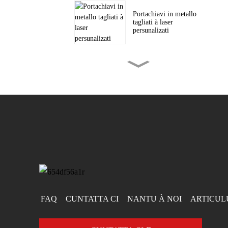
Portachiavi in ​​metallo
tagliati à laser
persunalizati
Monete di metallu
incise persunalizate
Toppe tessute
persunalizate per
cappelli è...
FAQ
CUNTATTA CI
NANTU À NOI
ARTICUL
Vestiti cù spallina