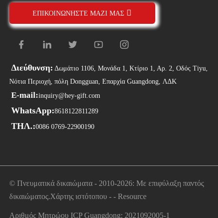
ΕΠΙΚΟΙΝΩΝΉΣΤΕ ΜΑΖΊ ΜΑΣ
Διεύθυνση:
Δωμάτιο 1106, Μονάδα 1, Κτίριο 1, Αρ. 2, Οδός Tiyu,
Νότια Περιοχή, πόλη Dongguan, Επαρχία Guangdong, ΛΔΚ
E-mail:
inquiry@hey-gift.com
WhatsApp:
8618122811289
ΤΗΛ.:
0086 0769-22900190
© Πνευματικά δικαιώματα - 2010-2026: Με επιφύλαξη παντός
δικαιώματος.
Χάρτης ιστότοπου
-
-
Resource
Αριθμός Μητρώου ICP Guangdong: 2021092005-1