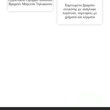
Εργοστάσιο Όμορφο Λουλούδι
Βραχιόλι Μπρελόκ Τηλεφώνου
Χαριτωμένο βραχιόλι
σιλικόνης με ανάγλυφο
λογότυπο, πορτοφόλι με
χρήματα και κέρματα