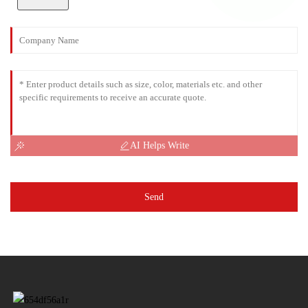
AI Helps Write
Send