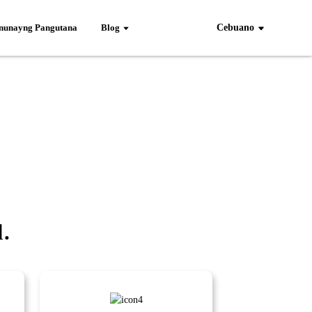
unayng Pangutana
Blog
Cebuano
.