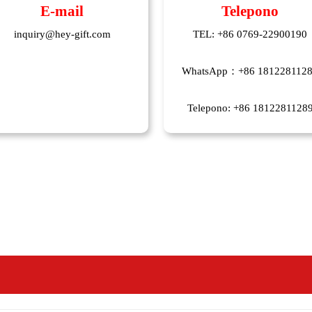
E-mail
Telepono
inquiry@hey-gift.com
TEL: +86 0769-22900190
WhatsApp：
+86 181228112
Telepono: +86 1812281128