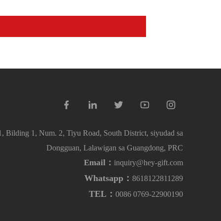
, Bilding 1, Num. 2, Tiyu Road, South District, siyudad sa
Dongguan, Lalawigan sa Guangdong, PRC
Email：
inquiry@hey-gift.com
Whatsapp：
8618122811289
TEL：
0086 0769-22900190