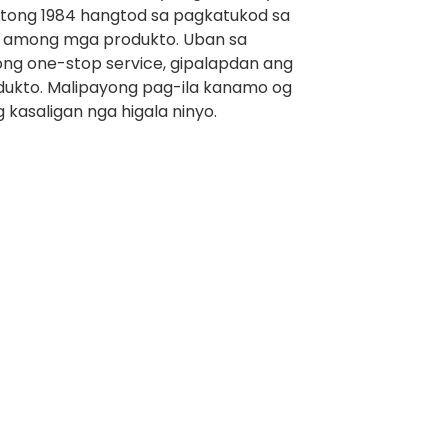
adtong 1984 hangtod sa pagkatukod sa
a among mga produkto. Uban sa
g one-stop service, gipalapdan ang
dukto. Malipayong pag-ila kanamo og
kasaligan nga higala ninyo.