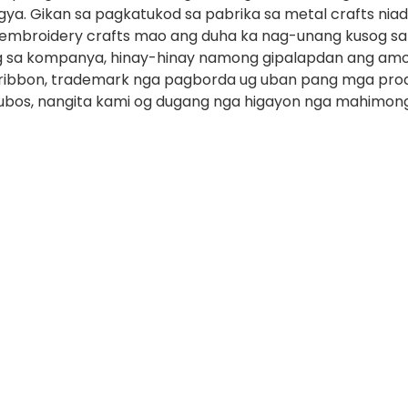
gya. Gikan sa pagkatukod sa pabrika sa metal crafts ni
g embroidery crafts mao ang duha ka nag-unang kusog s
a kompanya, hinay-hinay namong gipalapdan ang amon
 ribbon, trademark nga pagborda ug uban pang mga pro
ubos, nangita kami og dugang nga higayon nga mahimong 