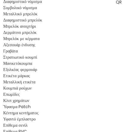
Διαφημιστικό νόμισμα
Συμβολικό νόμισμα
Μεταλλικό μπρελόκ
Διαφημιστικό μπρελόκ
Μπρελόκ ανοιχτήρι
Δερμάτινο μπρελόκ
Μπρελόκ με κέρματα
Αξεσουάρ ένδυσης
Γραβάτα
Στρατιωτικό κουμπί
Μανικετόκουμπα
Εξολκέας φερμουάρ
Ετικέτα μάρκας
Μεταλλική ετικέτα
Κουμπιά ρούχων
Επωμίδες
Κλιπ χρημάτων
Ύφασμα Patch
Κέντημα κεντήματος
Υφαντό έμπλαστρο
Επίθεμα σενίλ
Επίθεμα PVC