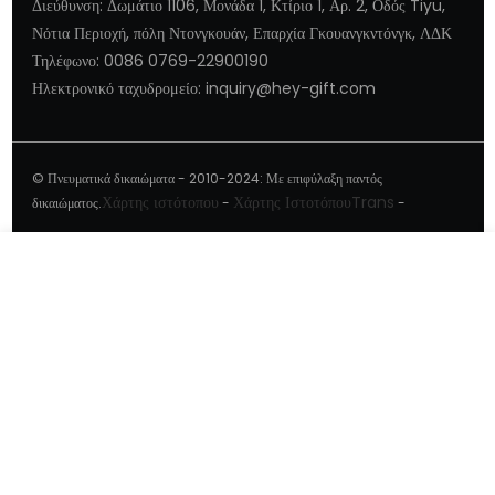
Διεύθυνση: Δωμάτιο 1106, Μονάδα 1, Κτίριο 1, Αρ. 2, Οδός Tiyu,
Νότια Περιοχή, πόλη Ντονγκουάν, Επαρχία Γκουανγκντόνγκ, ΛΔΚ
Τηλέφωνο: 0086 0769-22900190
Ηλεκτρονικό ταχυδρομείο: inquiry@hey-gift.com
© Πνευματικά δικαιώματα - 2010-2024: Με επιφύλαξη παντός
Χάρτης ιστότοπου
Χάρτης ΙστοτόπουTrans
δικαιώματος.
-
-