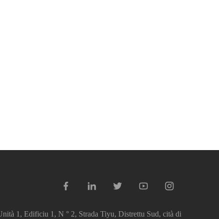
ità 1, Edificiu 1, N ° 2, Strada Tiyu, Distrettu Sud, cità di