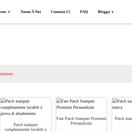
ione
Nantu À Noi
Cuntatta Ci
FAQ
Bloggu
stampatu
Fate Patch Stampati Premium
Patch stam
Persunalizati
Patch stampati
cumpletamente lavabili à