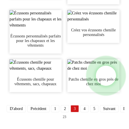
Créez vos écussons chenille
personnalisés
Écussons personnalisés parfaits
pour les chapeaux et les
vêtements
Écussons chenille pour
Patchs chenille en gros près de
vêtements, sacs, chapeaux
chez moi
D'abord
Précédent
1
2
3
4
5
Suivant
Der
23