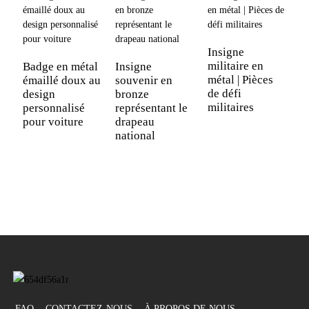
Insigne
militaire en
Badge en métal
Insigne
métal | Pièces
émaillé doux au
souvenir en
R
de défi
design
bronze
i
militaires
personnalisé
représentant le
l
pour voiture
drapeau
a
national
p
d
FAQ
CONTACTEZ-NOUS
À PROPOS DE NOUS