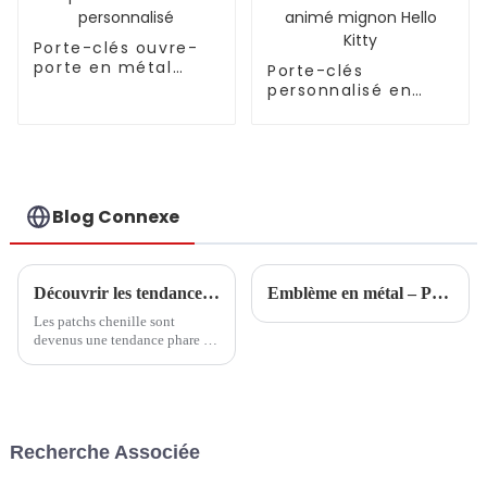
Porte-clés ouvre-
porte en métal
Porte-clés
personnalisé
personnalisé en
caoutchouc PVC
dessin animé
mignon Hello Kitty
Blog Connexe
Découvrir les tendances et les étapes d'achat essentielles des patchs chenille en 2025
Emblème en métal – Porte-clés souvenir en métal – Alliage de zinc
Les patchs chenille sont
devenus une tendance phare de
l'année 2025 dans un monde de
la mode et de l'artisanat en
constante évolution. Ils ont
déjà séduit
Recherche Associée