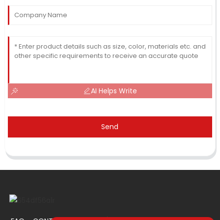
AI Helps Write
Send