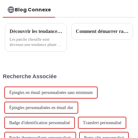
acrylique
Blog Connexe
Découvrir les tendances et les étapes d'achat essentielles des patchs chenille en 2025
Comment démarrer rapidement votre carrière de badge ?
Les patchs chenille sont
devenus une tendance phare de
l'année 2025 dans un monde de
la mode et de l'artisanat en
constante évolution. Ils ont
déjà séduit
Recherche Associée
Épingles en émail personnalisées sans minimum
Épingles personnalisées en émail dur
Badge d'identification personnalisé
Transfert personnalisé
Patchs thermocollants personnalisés
Porte-clés personnalisé