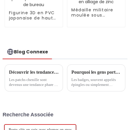
Médaille militaire
Figurine 3D en PVC
moulée sous
japonaise de haute
pression en alliage
qualité pour
de zinc
décoration de
bureau
Blog Connexe
Découvrir les tendances et les étapes d'achat essentielles des patchs chenille en 2025
Pourquoi les gens portent-ils des badges et des épingles ?
Les patchs chenille sont
Les badges, souvent appelés
devenus une tendance phare de
épingles ou simplement
l'année 2025 dans un monde de
épingles à badge, sont devenus
la mode et de l'artisanat en
un accessoire populaire auprès
constante évolution. Ils ont
des personnes de tous âges. Ces
déjà séduit
petits objets percutants ont de
multiples usages, ce qui en fait
Recherche Associée
un incontournable…
Porte-clés en cuir avec plumes en gros