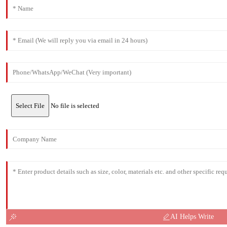
Select File
No file is selected
AI Helps Write