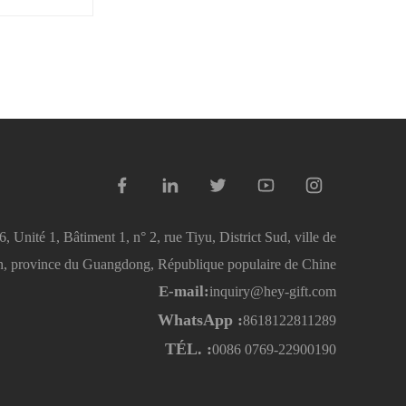
(USA Football) à
repasser
Unité 1, Bâtiment 1, n° 2, rue Tiyu, District Sud, ville de
 province du Guangdong, République populaire de Chine
E-mail:
inquiry@hey-gift.com
WhatsApp :
8618122811289
TÉL. :
0086 0769-22900190