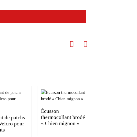
Écusson
thermocollant brodé
nt de patchs
« Chien mignon »
Velcro pour
Écusson brodé
ts
personnalisé de
football américai