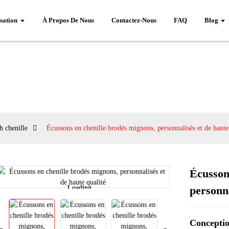
sation
À Propos De Nous
Contactez-Nous
FAQ
Blog
h chenille
Écussons en chenille brodés mignons, personnalisés et de haute
Écusson
Loading...
Loading...
personna
Conceptio