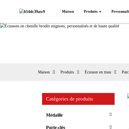
Maison
Produits
Personnali
Maison
Produits
Écusson en tissu
Patc
Catégories de produits
Loading...
Loading...
Médaille
Porte-clés