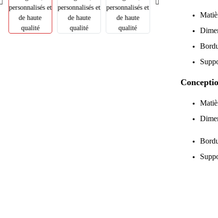
Matiè
Dimen
Bordu
Suppo
Conceptio
Matiè
Dimen
Bordu
Suppo