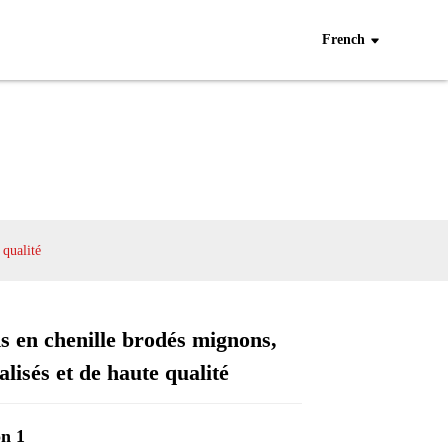
French
 qualité
s en chenille brodés mignons,
lisés et de haute qualité
Loading...
Loading...
Loading...
Loading...
n 1