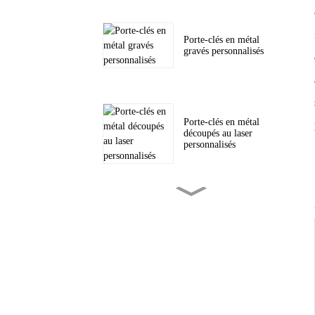
Porte-clés en métal
gravés personnalisés
Porte-clés en métal
découpés au laser
personnalisés
Pièces de monnaie en
métal gravées sur
mesure
Écussons tissés
personnalisés pour