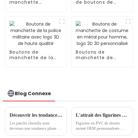
manchette
de boutons de
personnalisés en
manchette et
acier inoxydable et
pinces à cravate de
émail pour homme,
luxe en métal
pour chemise
personnalisés en
usine
Boutons de
Boutons de
manchette de la
manchette de
police militaire
costume en métal
avec logo 3D de
pour homme, logo
haute qualité
2D 3D personnalisé
Blog Connexe
Découvrir les tendances et les étapes d'achat essentielles des patchs chenille en 2025
L'attrait des figurines en PVC dans le monde de l'anime et du dessin animé
Les patchs chenille sont
Figurine en PVC de dessin
devenus une tendance phare de
animé OEM personnalisée :
l'année 2025 dans un monde de
créez votre propre monde de