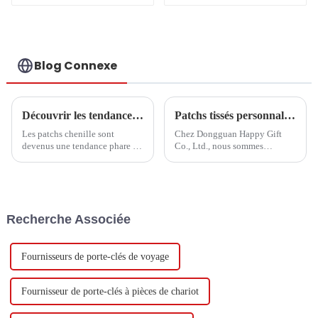
pinces à cravate de
luxe en métal
personnalisés en
usine
Blog Connexe
Découvrir les tendances et les étapes d'achat essentielles des patchs chenille en 2025
Patchs tissés personnalisés – Caractéristiques et avantages
Les patchs chenille sont
Chez Dongguan Happy Gift
devenus une tendance phare de
Co., Ltd., nous sommes
l'année 2025 dans un monde de
spécialisés dans les patchs
la mode et de l'artisanat en
tissés personnalisés de haute
constante évolution. Ils ont
qualité pour le branding, les
déjà séduit
uniformes, la mode et la
promotion. Nos patchs sont
Recherche Associée
durables, détaillés et parfaits
pour…
Fournisseurs de porte-clés de voyage
Fournisseur de porte-clés à pièces de chariot