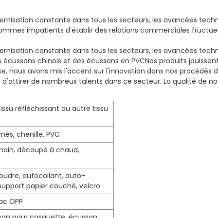
dernisation constante dans tous les secteurs, les avancées tech
sommes impatients d'établir des relations commerciales fructue
dernisation constante dans tous les secteurs, les avancées tech
des écussons chinois et des écussons en PVC
Nos produits jouissen
ise, nous avons mis l'accent sur l'innovation dans nos procédés
d'attirer de nombreux talents dans ce secteur. La qualité de nos
tissu réfléchissant ou autre tissu
imés, chenille, PVC
 main, découpé à chaud,
coudre, autocollant, auto-
 support papier couché, velcro
sac OPP
sson pour casquette, écusson