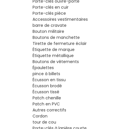
Porte-clés ouvre-porte
Porte-clés en cuir
Porte-clés pièce
Accessoires vestimentaires
barre de cravate
Bouton militaire
Boutons de manchette
Tirette de fermeture éclair
Étiquette de marque
Étiquette métallique
Boutons de vêtements
Épaulettes
pince à billets
Écusson en tissu
Écusson brodé
Écusson tissé
Patch chenille
Patch en PVC
Autres correctifs
Cordon
tour de cou
Porte-clés à lanière courte