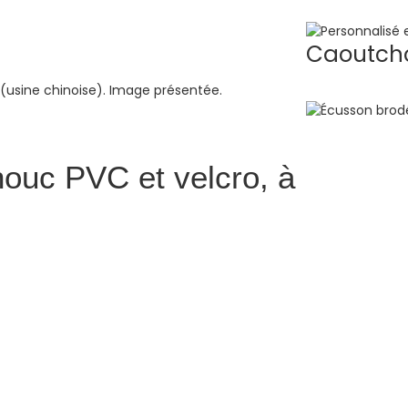
Caoutcho
ouc PVC et velcro, à