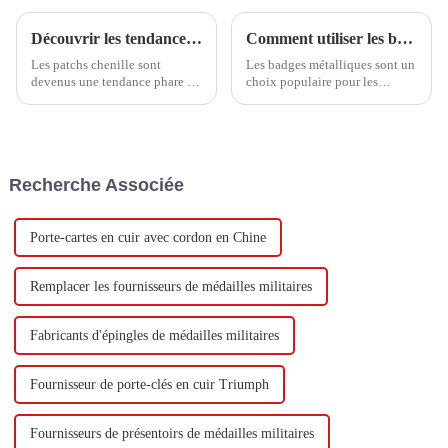
Découvrir les tendances et les étapes d'achat essentielles des patchs chenille en 2025
Comment utiliser les badges en métal ?
Les patchs chenille sont
Les badges métalliques sont un
devenus une tendance phare de
choix populaire pour les
l'année 2025 dans un monde de
entreprises, les organisations et
la mode et de l'artisanat en
les particuliers à la recherche
constante évolution. Ils ont
d'un moyen durable et
déjà séduit
professionnel d'afficher leur
identité ou leur marque.
Recherche Associée
Porte-cartes en cuir avec cordon en Chine
Remplacer les fournisseurs de médailles militaires
Fabricants d'épingles de médailles militaires
Fournisseur de porte-clés en cuir Triumph
Fournisseurs de présentoirs de médailles militaires