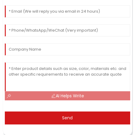
AI Helps Write
Send