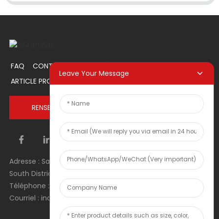
FAQ
CONTACTEZ-NOUS
À PROPOS DE NOUS
Leave Your Message
ARTICLE PROMOTIONNEL
RENSEIGNEZ-VOUS MAINTENANT
Adresse : Salle 1106, Unité 1, Bâtiment 1, No. 2, Tiyu Road,
South District, Dongguan city, Guangdong Province, RPC
Téléphone : 0086 0769-22900190
Courriel : inquiry@hey-gift.com